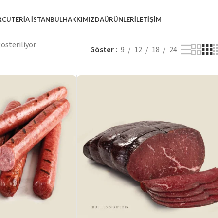
RCUTERIA İSTANBUL
HAKKIMIZDA
ÜRÜNLER
İLETIŞIM
österiliyor
Göster
9
12
18
24