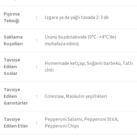
Pişirme
:
Izgara ya da yağlı tavada 2-3 dk
Tekniği
Saklama
Ürünü buzdolabında (0°C- +4°C’de)
:
Koşulları
muhafaza ediniz.
Tavsiye
Homemade ketçap, Soğanlı barbekü, Tatlı
Edilen
:
chili
Soslar
Tavsiye
Edilen
:
Coleslaw, Maskulin yeşillikleri
Garnitürler
Tavsiye
Pepperoni Salami, Pepperoni Stick,
:
Edilen Etler
Pepperoni Chips