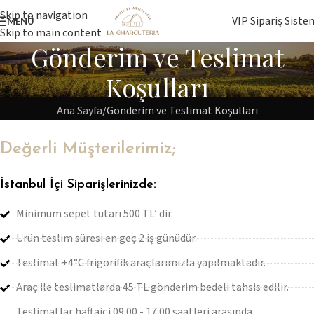
Skip to navigation
VIP Sipariş Siste
MENÜ
Skip to main content
Gönderim ve Teslimat
Koşulları
Ana Sayfa
Gönderim ve Teslimat Koşulları
Değerli Müşterilerimiz;
İstanbul İçi Siparişlerinizde:
Minimum sepet tutarı 500 TL’ dir.
Ürün teslim süresi en geç 2 iş günüdür.
Teslimat +4°C frigorifik araçlarımızla yapılmaktadır.
Araç ile teslimatlarda 45 TL gönderim bedeli tahsis edilir.
Teslimatlar haftaiçi 09:00 - 17:00 saatleri arasında