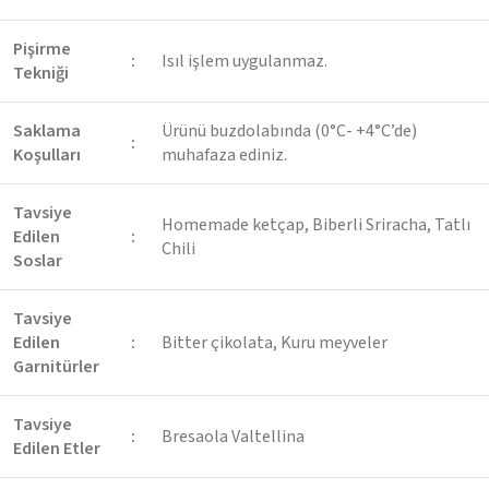
Pişirme
:
Isıl işlem uygulanmaz.
Tekniği
Saklama
Ürünü buzdolabında (0°C- +4°C’de)
:
Koşulları
muhafaza ediniz.
Tavsiye
Homemade ketçap, Biberli Sriracha, Tatlı
Edilen
:
Chili
Soslar
Tavsiye
Edilen
:
Bitter çikolata, Kuru meyveler
Garnitürler
Tavsiye
:
Bresaola Valtellina
Edilen Etler