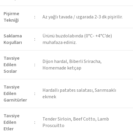
Pişirme
:
Az yağlı tavada / ızgarada 2-3 dk pişirilir.
Tekniği
Saklama
Ürünü buzdolabında (0°C- +4°C’de)
:
Koşulları
muhafaza ediniz.
Tavsiye
Dijon hardal, Biberli Sriracha,
Edilen
:
Homemade ketçap
Soslar
Tavsiye
Hardallı patates salatası, Sarımsaklı
Edilen
:
ekmek
Garnitürler
Tavsiye
Tender Sirloin, Beef Cotto, Lamb
Edilen
:
Proscuitto
Etler