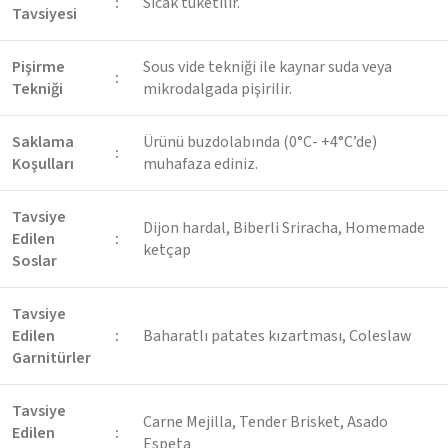
:
Sıcak tüketilir.
Tavsiyesi
Pişirme
Sous vide tekniği ile kaynar suda veya
:
Tekniği
mikrodalgada pişirilir.
Saklama
Ürünü buzdolabında (0°C- +4°C’de)
:
Koşulları
muhafaza ediniz.
Tavsiye
Dijon hardal, Biberli Sriracha, Homemade
Edilen
:
ketçap
Soslar
Tavsiye
Edilen
:
Baharatlı patates kızartması, Coleslaw
Garnitürler
Tavsiye
Carne Mejilla, Tender Brisket, Asado
Edilen
:
Espeta