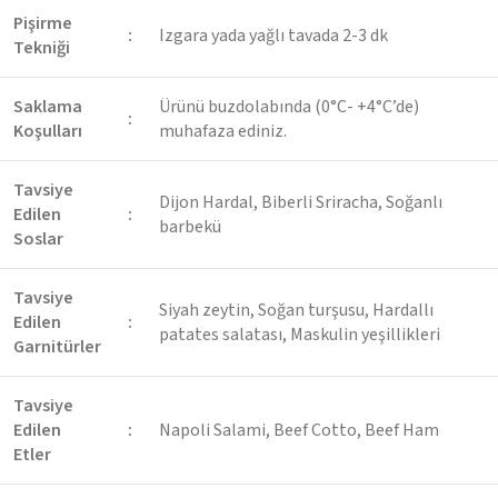
Pişirme
:
Izgara yada yağlı tavada 2-3 dk
Tekniği
Saklama
Ürünü buzdolabında (0°C- +4°C’de)
:
Koşulları
muhafaza ediniz.
Tavsiye
Dijon Hardal, Biberli Sriracha, Soğanlı
Edilen
:
barbekü
Soslar
Tavsiye
Siyah zeytin, Soğan turşusu, Hardallı
Edilen
:
patates salatası, Maskulin yeşillikleri
Garnitürler
Tavsiye
Edilen
:
Napoli Salami, Beef Cotto, Beef Ham
Etler