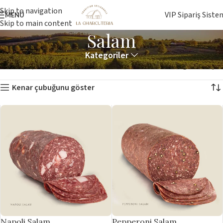
Skip to navigation
VIP Sipariş Siste
MENÜ
Skip to main content
Salam
Kategoriler
Ana Sayfa
Salam
2 sonucun tümü gösteriliyor
Kenar çubuğunu göster
Napoli Salam
Pepperoni Salam