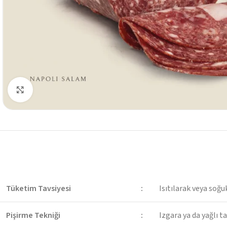
Görüntüyü Büyüt
Tüketim Tavsiyesi
:
Isıtılarak veya soğuk
Pişirme Tekniği
:
Izgara ya da yağlı t