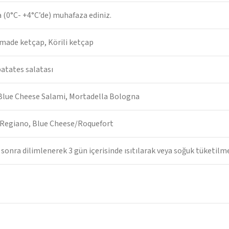
(0°C- +4°C’de) muhafaza ediniz.
made ketçap, Körili ketçap
patates salatası
Blue Cheese Salami, Mortadella Bologna
Regiano, Blue Cheese/Roquefort
sonra dilimlenerek 3 gün içerisinde ısıtılarak veya soğuk tüketilmes