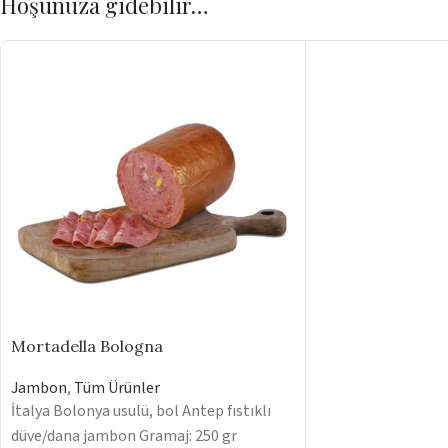
Hoşunuza gidebilir…
Mortadella Bologna
Jambon
,
Tüm Ürünler
İtalya Bolonya usulü, bol Antep fıstıklı
düve/dana jambon Gramaj: 250 gr