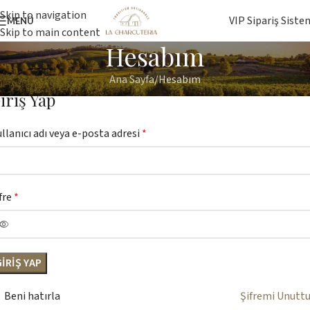
Skip to navigation
VIP Sipariş Siste
MENÜ
Skip to main content
Hesabım
Ana Sayfa
Hesabım
iriş Yap
llanıcı adı veya e-posta adresi
*
fre
*
GIRIŞ YAP
Beni hatırla
Şifremi Unutt